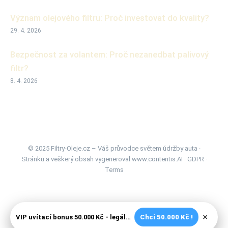
Význam olejového filtru: Proč investovat do kvality?
29. 4. 2026
Bezpečnost za volantem: Proč nezanedbat palivový
filtr?
8. 4. 2026
© 2025 Filtry-Oleje.cz – Váš průvodce světem údržby auta ·
Stránku a veškerý obsah vygeneroval
www.contentis.AI
·
GDPR
·
Terms
×
VIP uvítací bonus 50.000 Kč - legální české kasíno
Chci 50.000 Kč !