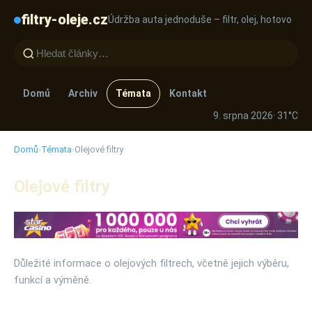
filtry-oleje.cz
Údržba auta jednoduše – filtr, olej, hotovo
Domů
Archiv
Témata
Kontakt
9. srpna 2026
· 31°C
Domů
›
Témata
›
Olejové filtry
Olejové filtry
Důležité informace o olejových filtrech, včetně jejich výběru,
funkcí a výměně.