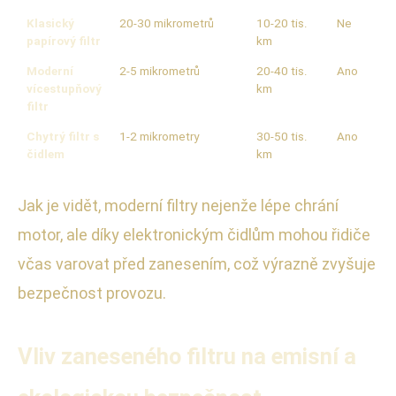
Klasický
20-30 mikrometrů
10-20 tis.
Ne
papírový filtr
km
Moderní
2-5 mikrometrů
20-40 tis.
Ano
vícestupňový
km
filtr
Chytrý filtr s
1-2 mikrometry
30-50 tis.
Ano
čidlem
km
Jak je vidět, moderní filtry nejenže lépe chrání
motor, ale díky elektronickým čidlům mohou řidiče
včas varovat před zanesením, což výrazně zvyšuje
bezpečnost provozu.
Vliv zaneseného filtru na emisní a