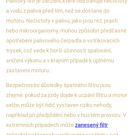
Palivový filtr je zařízení, které odstraňuje nečistoty
a vodu z paliva před tím, než se dostane do
motoru. Nečistoty v palivu, jako jsou rez, prach
nebo mikroorganismy, mohou způsobit předčasné
opotřebení palivového čerpadla a vstřikovacích
trysek, což vede k horší účinnosti spalování,
snížení výkonu a v krajním případě k úplnému
zastavení motoru.
Bezpečnostní důsledky špatného filtru jsou
zřejmé: pokud za jízdy dojde k ucpání filtru a motor
selže, může být řidič vystaven riziku nehody,
například při předjíždění nebo v hustém provozu. V
extrémních případech může
zanesený filtr
způsobit netěsnosti v palivovém systému, což