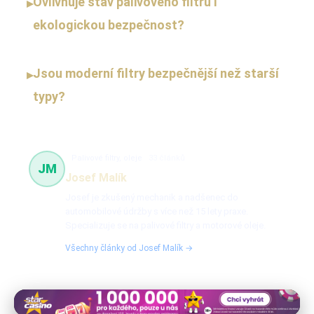
Ovlivňuje stav palivového filtru i
▸
ekologickou bezpečnost?
Jsou moderní filtry bezpečnější než starší
▸
typy?
Palivové filtry, oleje
33 článků
JM
Josef Malík
Josef je zkušený mechanik a nadšenec do
automobilové údržby s více než 15 lety praxe.
Specializuje se na palivové filtry a motorové oleje.
Všechny články od Josef Malík →