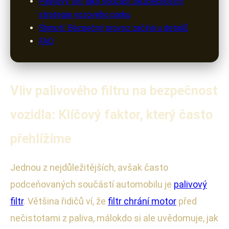
Palivový filtr jako součást bezpečnostní
strategie vozového parku
Shrnutí: Bezpečný provoz začíná u detailů
FAQ
Vliv palivového filtru na bezpečnost
vozidla: Klíčový faktor, který často
přehlížíme
Jednou z nejdůležitějších, avšak často
podceňovaných součástí automobilu je
palivový
filtr
. Většina řidičů ví, že
filtr chrání motor
před
nečistotami z paliva, málokdo si ale uvědomuje, jak