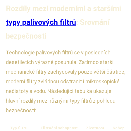
Rozdíly mezi moderními a staršími
typy palivových filtrů
: Srovnání
bezpečnosti
Technologie palivových filtrů se v posledních
desetiletích výrazně posunula. Zatímco starší
mechanické filtry zachycovaly pouze větší částice,
moderní filtry zvládnou odstranit i mikroskopické
nečistoty a vodu. Následující tabulka ukazuje
hlavní rozdíly mezi různými typy filtrů z pohledu
bezpečnosti:
Typ filtru
Filtrační schopnost
Životnost
Schopnost