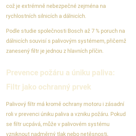
což je extrémně nebezpečné zejména na
rychlostních silnicích a dálnicích.
Podle studie společnosti Bosch až 7 % poruch na
dálnicích souvisí s palivovým systémem, přičemž
zanesený filtr je jednou z hlavních příčin.
Prevence požáru a úniku paliva:
Filtr jako ochranný prvek
Palivový filtr má kromě ochrany motoru i zásadní
roli v prevenci úniku paliva a vzniku požáru. Pokud
se filtr ucpává, může v palivovém systému
vzniknout nadměrný tlak nebo netěsnosti,