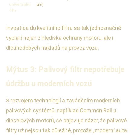
univerzální
µm)
filtr
Investice do kvalitního filtru se tak jednoznačně
vyplatí nejen z hlediska ochrany motoru, ale i
dlouhodobých nákladů na provoz vozu.
Mýtus 3: Palivový filtr nepotřebuje
údržbu u moderních vozů
S rozvojem technologií a zaváděním moderních
palivových systémů, například Common Rail u
dieselových motorů, se objevuje názor, že palivové
filtry už nejsou tak důležité, protože „moderní auta