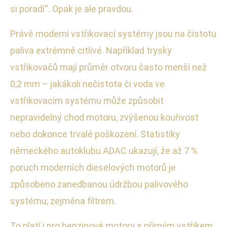
si poradí“. Opak je ale pravdou.
Právě moderní vstřikovací systémy jsou na čistotu
paliva extrémně citlivé. Například trysky
vstřikovačů mají průměr otvoru často menší než
0,2 mm – jakákoli nečistota či voda ve
vstřikovacím systému může způsobit
nepravidelný chod motoru, zvýšenou kouřivost
nebo dokonce trvalé poškození. Statistiky
německého autoklubu ADAC ukazují, že až 7 %
poruch moderních dieselových motorů je
způsobeno zanedbanou údržbou palivového
systému, zejména filtrem.
To platí i pro benzinové motory s přímým vstřikem