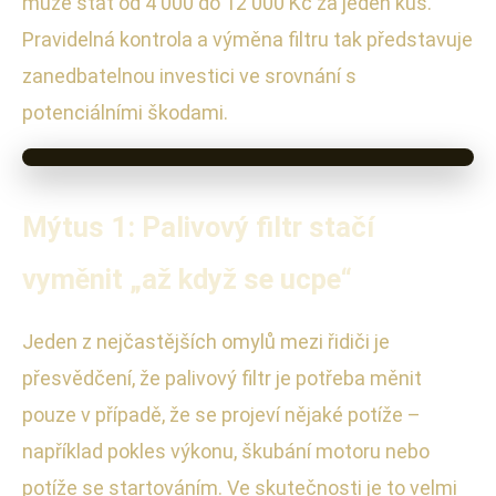
může stát od 4 000 do 12 000 Kč za jeden kus.
Pravidelná kontrola a výměna filtru tak představuje
zanedbatelnou investici ve srovnání s
potenciálními škodami.
Mýtus 1: Palivový filtr stačí
vyměnit „až když se ucpe“
Jeden z nejčastějších omylů mezi řidiči je
přesvědčení, že palivový filtr je potřeba měnit
pouze v případě, že se projeví nějaké potíže –
například pokles výkonu, škubání motoru nebo
potíže se startováním. Ve skutečnosti je to velmi