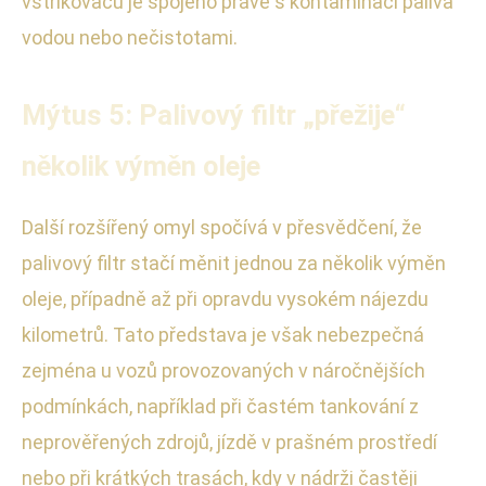
vstřikovačů je spojeno právě s kontaminací paliva
vodou nebo nečistotami.
Mýtus 5: Palivový filtr „přežije“
několik výměn oleje
Další rozšířený omyl spočívá v přesvědčení, že
palivový filtr stačí měnit jednou za několik výměn
oleje, případně až při opravdu vysokém nájezdu
kilometrů. Tato představa je však nebezpečná
zejména u vozů provozovaných v náročnějších
podmínkách, například při častém tankování z
neprověřených zdrojů, jízdě v prašném prostředí
nebo při krátkých trasách, kdy v nádrži častěji