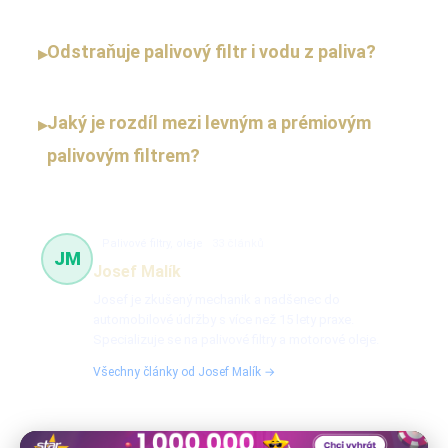
Odstraňuje palivový filtr i vodu z paliva?
▸
Jaký je rozdíl mezi levným a prémiovým
▸
palivovým filtrem?
Palivové filtry, oleje
33 článků
JM
Josef Malík
Josef je zkušený mechanik a nadšenec do
automobilové údržby s více než 15 lety praxe.
Specializuje se na palivové filtry a motorové oleje.
Všechny články od Josef Malík →