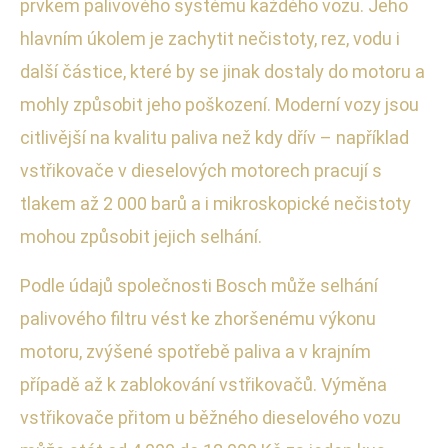
prvkem palivového systému každého vozu. Jeho
hlavním úkolem je zachytit nečistoty, rez, vodu i
další částice, které by se jinak dostaly do motoru a
mohly způsobit jeho poškození. Moderní vozy jsou
citlivější na kvalitu paliva než kdy dřív – například
vstřikovače v dieselových motorech pracují s
tlakem až 2 000 barů a i mikroskopické nečistoty
mohou způsobit jejich selhání.
Podle údajů společnosti Bosch může selhání
palivového filtru vést ke zhoršenému výkonu
motoru, zvýšené spotřebě paliva a v krajním
případě až k zablokování vstřikovačů. Výměna
vstřikovače přitom u běžného dieselového vozu