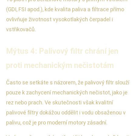
(GDI, FSI apod.), kde kvalita paliva a filtrace přímo
ovlivňuje životnost vysokotlakých čerpadel i
vstřikovačů.
Mýtus 4: Palivový filtr chrání jen
proti mechanickým nečistotám
Často se setkáte s názorem, že palivový filtr slouží
pouze k zachycení mechanických nečistot, jako je
rez nebo prach. Ve skutečnosti však kvalitní
palivové filtry dokážou oddělit i vodu obsaženou v
palivu, což je pro moderní motory zásadní.