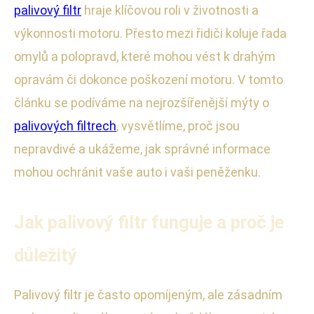
palivový filtr
hraje klíčovou roli v životnosti a
výkonnosti motoru. Přesto mezi řidiči koluje řada
omylů a polopravd, které mohou vést k drahým
opravám či dokonce poškození motoru. V tomto
článku se podíváme na nejrozšířenější mýty o
palivových filtrech
, vysvětlíme, proč jsou
nepravdivé a ukážeme, jak správné informace
mohou ochránit vaše auto i vaši peněženku.
Jak palivový filtr funguje a proč je
důležitý
Palivový filtr je často opomíjeným, ale zásadním