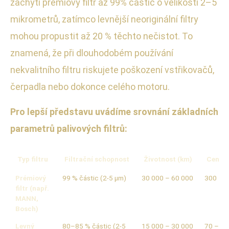
zachytí prémiový filtr až 99% částic o velikosti 2–5
mikrometrů, zatímco levnější neoriginální filtry
mohou propustit až 20 % těchto nečistot. To
znamená, že při dlouhodobém používání
nekvalitního filtru riskujete poškození vstřikovačů,
čerpadla nebo dokonce celého motoru.
Pro lepší představu uvádíme srovnání základních
parametrů palivových filtrů:
Typ filtru
Filtrační schopnost
Životnost (km)
Cena (
Prémiový
99 % částic (2-5 µm)
30 000 – 60 000
300 – 
filtr (např.
MANN,
Bosch)
Levný
80–85 % částic (2-5
15 000 – 30 000
70 – 2