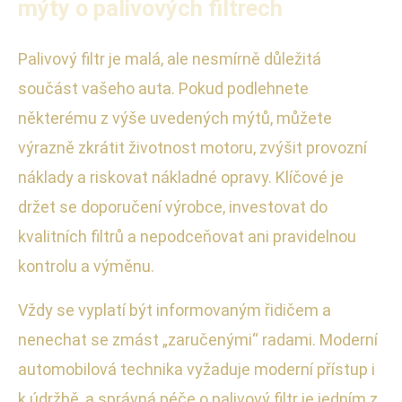
mýty o palivových filtrech
Palivový filtr je malá, ale nesmírně důležitá
součást vašeho auta. Pokud podlehnete
některému z výše uvedených mýtů, můžete
výrazně zkrátit životnost motoru, zvýšit provozní
náklady a riskovat nákladné opravy. Klíčové je
držet se doporučení výrobce, investovat do
kvalitních filtrů a nepodceňovat ani pravidelnou
kontrolu a výměnu.
Vždy se vyplatí být informovaným řidičem a
nenechat se zmást „zaručenými“ radami. Moderní
automobilová technika vyžaduje moderní přístup i
k údržbě, a správná péče o palivový filtr je jedním z