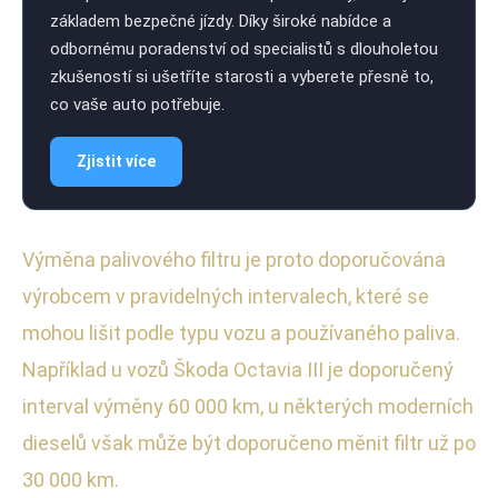
základem bezpečné jízdy. Díky široké nabídce a
odbornému poradenství od specialistů s dlouholetou
zkušeností si ušetříte starosti a vyberete přesně to,
co vaše auto potřebuje.
Zjistit více
Výměna palivového filtru je proto doporučována
výrobcem v pravidelných intervalech, které se
mohou lišit podle typu vozu a používaného paliva.
Například u vozů Škoda Octavia III je doporučený
interval výměny 60 000 km, u některých moderních
dieselů však může být doporučeno měnit filtr už po
30 000 km.