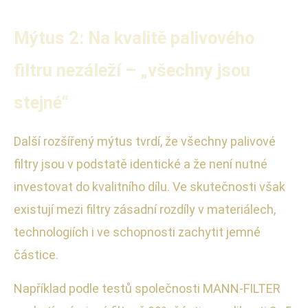
Mýtus 2: Na kvalitě palivového
filtru nezáleží – „všechny jsou
stejné“
Další rozšířený mýtus tvrdí, že všechny palivové
filtry jsou v podstatě identické a že není nutné
investovat do kvalitního dílu. Ve skutečnosti však
existují mezi filtry zásadní rozdíly v materiálech,
technologiích i ve schopnosti zachytit jemné
částice.
Například podle testů společnosti MANN-FILTER