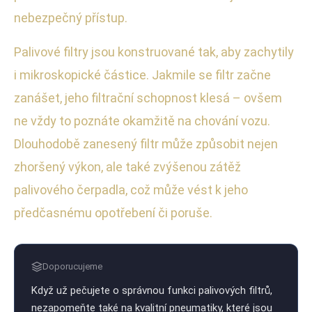
nebezpečný přístup.
Palivové filtry jsou konstruované tak, aby zachytily
i mikroskopické částice. Jakmile se filtr začne
zanášet, jeho filtrační schopnost klesá – ovšem
ne vždy to poznáte okamžitě na chování vozu.
Dlouhodobě zanesený filtr může způsobit nejen
zhoršený výkon, ale také zvýšenou zátěž
palivového čerpadla, což může vést k jeho
předčasnému opotřebení či poruše.
Doporucujeme
Když už pečujete o správnou funkci palivových filtrů,
nezapomeňte také na kvalitní pneumatiky, které jsou