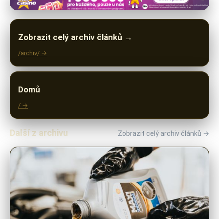
Zobrazit celý archiv článků →
/archiv/ →
Domů
/ →
Další z archivu
Zobrazit celý archiv článků →