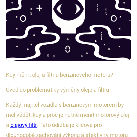
Motorové oleje
Kdy měnit olej a filtr u benzinového motoru?
Kdy a Proč Měnit Olej u
Úvod do problematiky výměny oleje a filtru
Benzinových Motorů: Kompletní
Každý majitel vozidla s benzinovým motorem by
Průvodce
měl vědět, kdy a proč je nutné měnit motorový olej
29. 5. 2025
· 4 min čtení · Autor: Radim Polák
a
olejový filtr
. Tato údržba je klíčová pro
dlouhodobé zachování výkonu a efektivity motoru