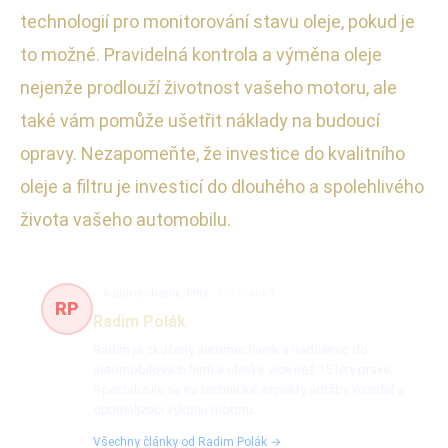
technologií pro monitorování stavu oleje, pokud je
to možné. Pravidelná kontrola a výměna oleje
nejenže prodlouží životnost vašeho motoru, ale
také vám pomůže ušetřit náklady na budoucí
opravy. Nezapomeňte, že investice do kvalitního
oleje a filtru je investicí do dlouhého a spolehlivého
života vašeho automobilu.
Automechanik, filtry
177 článků
RP
Radim Polák
Radim je zkušený automechanik a nadšenec do
automobilových filtrů a olejů s více než 15 lety praxe.
Specializuje se na technické aspekty údržby vozidel a
optimalizaci výkonu motoru.
Všechny články od Radim Polák →