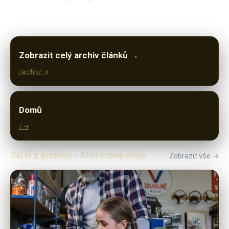
Zobrazit celý archiv článků →
/archiv/ →
Domů
/ →
Další z archivu – Motorové oleje
Zobrazit vše →