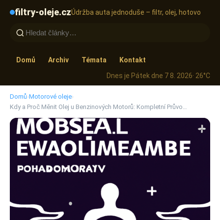
filtry-oleje.cz
Údržba auta jednoduše – filtr, olej, hotovo
Domů
Archiv
Témata
Kontakt
Dnes je Pátek dne 7 8. 2026
· 26°C
Domů
›
Motorové oleje
›
Kdy a Proč Měnit Olej u Benzinových Motorů: Kompletní Průvo…