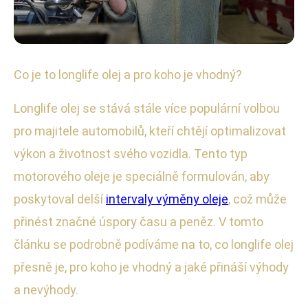
Motorové oleje
Co je to longlife olej a pro koho je vhodný?
Proč zvolit Longlife olej? Úspory a
Longlife olej se stává stále více populární volbou
výhody pro váš vůz!
pro majitele automobilů, kteří chtějí optimalizovat
výkon a životnost svého vozidla. Tento typ
6. 6. 2025
· 4 min čtení · Autor: Radim Polák
motorového oleje je speciálně formulován, aby
poskytoval delší
intervaly výměny oleje
, což může
přinést značné úspory času a peněz. V tomto
článku se podrobně podíváme na to, co longlife olej
přesně je, pro koho je vhodný a jaké přináší výhody
a nevýhody.