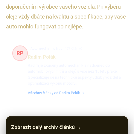
doporučením výrobce vašeho vozidla. Při výběru
oleje vždy dbáte na kvalitu a specifikace, aby vaše
auto mohlo fungovat co nejlépe.
Automechanik, filtry
177 článků
RP
Radim Polák
Radim je zkušený automechanik a nadšenec do
automobilových filtrů a olejů s více než 15 lety praxe.
Specializuje se na technické aspekty údržby vozidel a
optimalizaci výkonu motoru.
Všechny články od Radim Polák →
Zobrazit celý archiv článků →