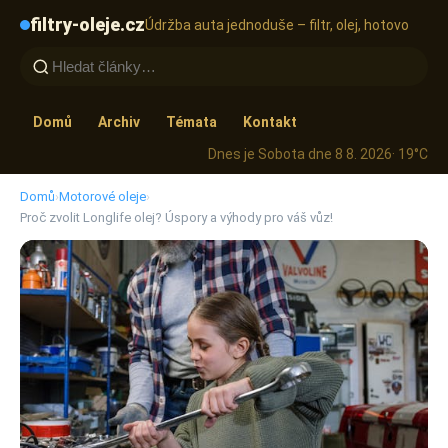
filtry-oleje.cz
Údržba auta jednoduše – filtr, olej, hotovo
Domů
Archiv
Témata
Kontakt
Dnes je Sobota dne 8 8. 2026
· 19°C
Domů
›
Motorové oleje
›
Proč zvolit Longlife olej? Úspory a výhody pro váš vůz!