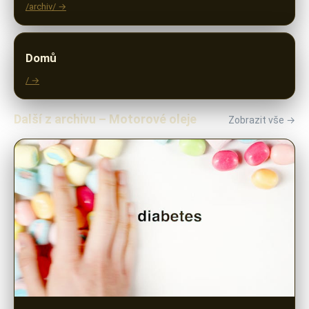
/archiv/ →
Domů
/ →
Další z archivu – Motorové oleje
Zobrazit vše →