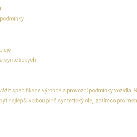
ů
í podmínky
oleje
u syntetických
 zvážit specifikace výrobce a provozní podmínky vozidla. 
t nejlepší volbou plně syntetický olej, zatímco pro m