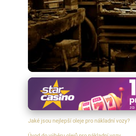
Motorové oleje
Nejlepší Motorové O
20. 7. 2025
· 4 min čtení · Autor: Radim Polák
Jaké jsou nejlepší oleje pro nákladní vozy?
Úvod do výběru olejů pro nákladní vozy