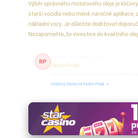
Výběr správného motorového oleje je klíčový
starší vozidla nebo méně náročné aplikace, z
nákladní vozy. Je důležité dodržovat doporu
Nezapomeňte, že investice do kvalitního olej
Automechanik, filtry
177 článků
RP
Radim Polák
Radim je zkušený automechanik a nadšenec do auto
Všechny články od Radim Polák →