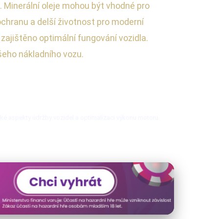
. Minerální oleje mohou být vhodné pro
ochranu a delší životnost pro moderní
 zajištěno optimální fungování vozidla.
ašeho nákladního vozu.
cké aspekty údržby vozidel a optimalizaci výkonu motoru.