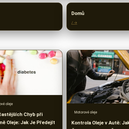
Domů
/ →
vé oleje
Motorové oleje
častějších Chyb při
ě Oleje: Jak Je Předejít
Kontrola Oleje v Autě: Ja