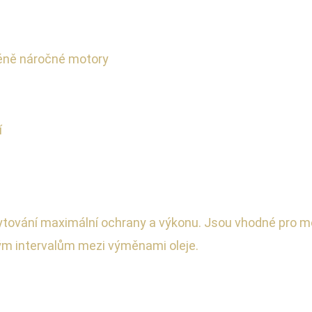
éně náročné motory
í
kytování maximální ochrany a výkonu. Jsou vhodné pro mo
m intervalům mezi výměnami oleje.