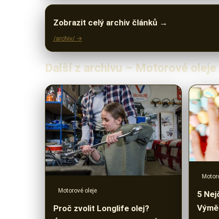
Zobrazit celý archiv článků →
/archiv/ →
Další z archivu – Motorové oleje
Motoro
Motorové oleje
5 Nej
Výměn
Proč zvolit Longlife olej?