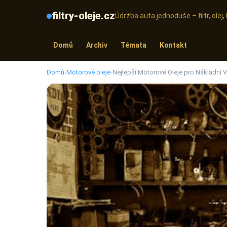
filtry-oleje.cz
Údržba auta jednoduše – filtr, olej
Domů
Archiv
Témata
Kontakt
Domů
›
Motorové oleje
›
Nejlepší Motorové Oleje pro Nákladní 