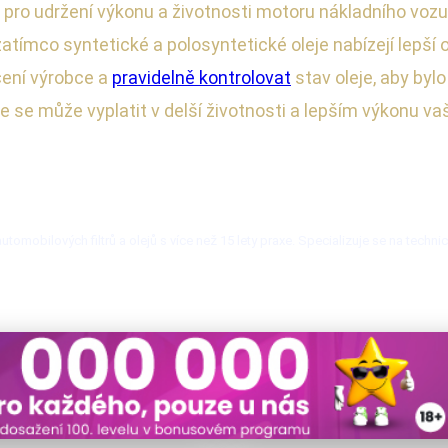
 pro udržení výkonu a životnosti motoru nákladního vozu
atímco syntetické a polosyntetické oleje nabízejí lepší 
čení výrobce a
pravidelně kontrolovat
stav oleje, aby bylo
e se může vyplatit v delší životnosti a lepším výkonu v
mobilových filtrů a olejů s více než 15 lety praxe. Specializuje se na techni