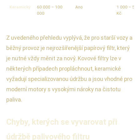
Keramický
60 000 – 100
Ano
1 000 – 5 0
000
Kč
Z uvedeného přehledu vyplývá, že pro starší vozy a
běžný provoz je nejrozšířenější papírový filtr, který
je nutné vždy měnit za nový. Kovové filtry lze v
některých případech propláchnout, keramické
vyžadují specializovanou údržbu a jsou vhodné pro
moderní motory s vysokými nároky na čistotu
paliva.
Chyby, kterých se vyvarovat při
údržbě palivového filtru