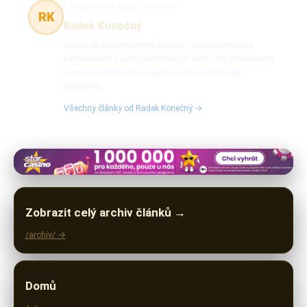
Bezpečnost, vývoj
30 článků
RK
Radek Konečný
Radek je automobilový inženýr se zaměřením na
bezpečnost a vývoj motorových částí. Má zkušenosti
s moderními technologiemi v automobilovém
průmyslu.
Všechny články od Radek Konečný →
Zobrazit celý archiv článků →
/archiv/ →
Domů