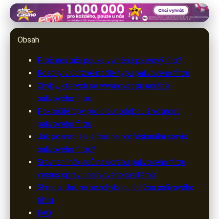
filtry-oleje.cz
Kompletní průvodce údržbou
Obsah
palivového filtru: Chyby a tipy pro
Proč nestačí pouze vyměnit palivový filtr?
motoristy
Rozdíly v údržbě podle typu palivového filtru
Chyby, kterých se vyvarovat při údržbě
11. 3. 2026
· 10 min čtení · Autor: Radek Konečný
palivového filtru
Pokročilé tipy pro dlouhodobou životnost
palivového filtru
Jak poznat, že je čas na profesionální servis
palivového filtru?
Srovnání nákladů na údržbu palivového filtru
versus opravu palivového systému
Shrnutí: Jak na bezchybnou údržbu palivového
filtru
FAQ