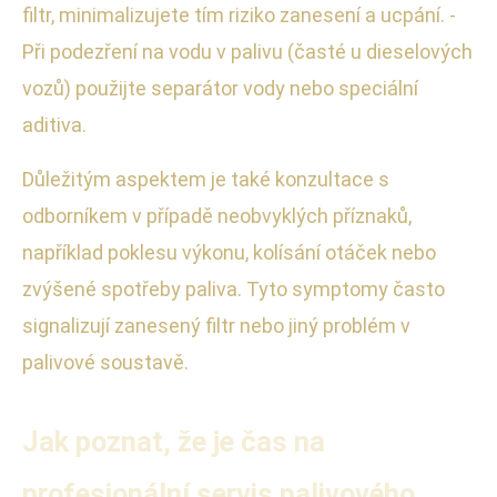
filtr, minimalizujete tím riziko zanesení a ucpání. -
Při podezření na vodu v palivu (časté u dieselových
vozů) použijte separátor vody nebo speciální
aditiva.
Důležitým aspektem je také konzultace s
odborníkem v případě neobvyklých příznaků,
například poklesu výkonu, kolísání otáček nebo
zvýšené spotřeby paliva. Tyto symptomy často
signalizují zanesený filtr nebo jiný problém v
palivové soustavě.
Jak poznat, že je čas na
profesionální servis palivového