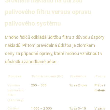
Srovnání nákladů na údržbu
palivového filtru versus opravu
palivového systému
Mnoho řidičů odkládá údržbu filtru z důvodu úspory
nákladů. Přitom pravidelná údržba je zlomkem
ceny za případné opravy, které mohou vzniknout v
důsledku zanedbané péče.
Položka
Průměrná cena (Kč)
Frekvence
Poznám
Výměna
200 – 500
1x za 2 roky
Práce i
palivového
materiál
filtru
(papírový)
Čištění
1 000 – 2 500
1x za 5–10
V závislos