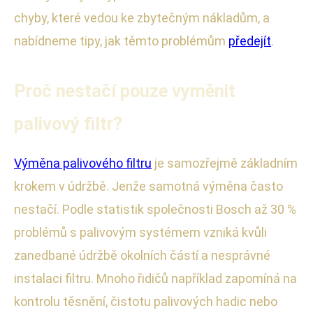
chyby, které vedou ke zbytečným nákladům, a
nabídneme tipy, jak těmto problémům
předejít
.
Proč nestačí pouze vyměnit
palivový filtr?
Výměna palivového filtru
je samozřejmě základním
krokem v údržbě. Jenže samotná výměna často
nestačí. Podle statistik společnosti Bosch až 30 %
problémů s palivovým systémem vzniká kvůli
zanedbané údržbě okolních částí a nesprávné
instalaci filtru. Mnoho řidičů například zapomíná na
kontrolu těsnění, čistotu palivových hadic nebo