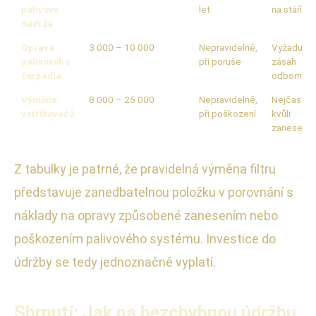
palivové
let
na stáří au
nádrže
Oprava
3 000 – 10 000
Nepravidelně,
Vyžaduje
palivového
při poruše
zásah
čerpadla
odborníka
Výměna
8 000 – 25 000
Nepravidelně,
Nejčastěji
vstřikovačů
při poškození
kvůli
zanesení
Z tabulky je patrné, že pravidelná výměna filtru
představuje zanedbatelnou položku v porovnání s
náklady na opravy způsobené zanesením nebo
poškozením palivového systému. Investice do
údržby se tedy jednoznačně vyplatí.
Shrnutí: Jak na bezchybnou údržbu