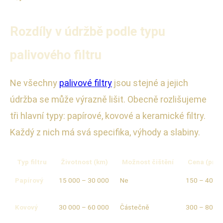
Rozdíly v údržbě podle typu
palivového filtru
Ne všechny
palivové filtry
jsou stejné a jejich
údržba se může výrazně lišit. Obecně rozlišujeme
tři hlavní typy: papírové, kovové a keramické filtry.
Každý z nich má svá specifika, výhody a slabiny.
Typ filtru
Životnost (km)
Možnost čištění
Cena (prů
Papírový
15 000 – 30 000
Ne
150 – 400 
Kovový
30 000 – 60 000
Částečně
300 – 800 