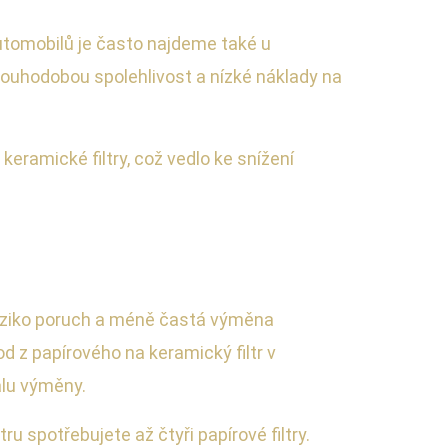
automobilů je často najdeme také u
dlouhodobou spolehlivost a nízké náklady na
eramické filtry, což vedlo ke snížení
í riziko poruch a méně častá výměna
d z papírového na keramický filtr v
alu výměny.
ru spotřebujete až čtyři papírové filtry.