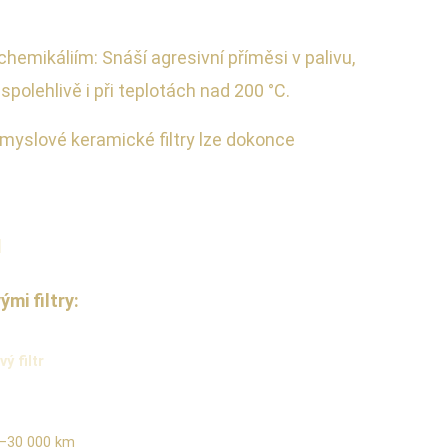
emikáliím: Snáší agresivní příměsi v palivu,
spolehlivě i při teplotách nad 200 °C.
ůmyslové keramické filtry lze dokonce
ů
mi filtry:
ý filtr
–30 000 km