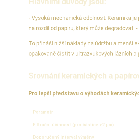
Hlavními důvody jsou:
- Vysoká mechanická odolnost: Keramika je p
na rozdíl od papíru, který může degradovat. - 
To přináší nižší náklady na údržbu a menší e
opakovaně čistit v ultrazvukových lázních a 
Srovnání keramických a papírov
Pro lepší představu o výhodách keramických
Parametr
Filtrační účinnost (pro částice >2 μm)
Doporučený interval výměny