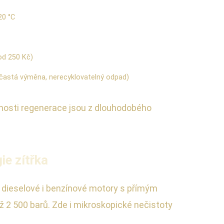
20 °C
(od 250 Kč)
(častá výměna, nerecyklovatelný odpad)
možnosti regenerace jsou z dlouhodobého
ie zítřka
ní dieselové i benzínové motory s přímým
 2 500 barů. Zde i mikroskopické nečistoty