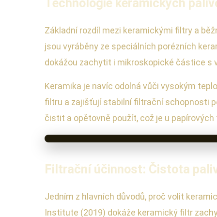
Technologie keramických palivov
Základní rozdíl mezi keramickými filtry a běž
jsou vyráběny ze speciálních porézních keram
dokážou zachytit i mikroskopické částice s ve
Keramika je navíc odolná vůči vysokým tepl
filtru a zajišťují stabilní filtrační schopnos
čistit a opětovně použít, což je u papírovýc
Filtrační účinnost: Čistota pal
Jedním z hlavních důvodů, proč volit kerami
Institute (2019) dokáže keramický filtr zach