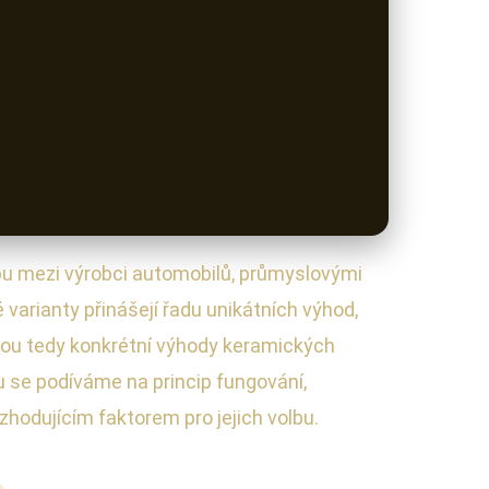
libu mezi výrobci automobilů, průmyslovými
é varianty přinášejí řadu unikátních výhod,
jsou tedy konkrétní výhody keramických
u se podíváme na princip fungování,
hodujícím faktorem pro jejich volbu.