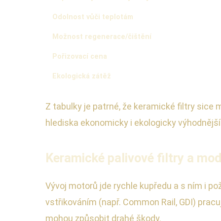
Odolnost vůči teplotám
Možnost regenerace/čištění
Pořizovací cena
Ekologická zátěž
Z tabulky je patrné, že keramické filtry sice
hlediska ekonomicky i ekologicky výhodnější
Keramické palivové filtry a mod
Vývoj motorů jde rychle kupředu a s ním i po
vstřikováním (např. Common Rail, GDI) pracu
mohou způsobit drahé škody.