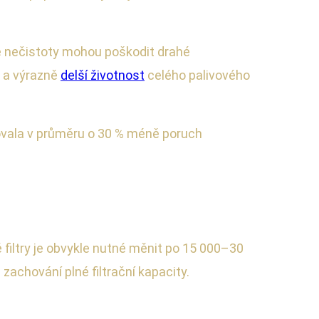
é nečistoty mohou poškodit drahé
v a výrazně
delší životnost
celého palivového
ovala v průměru o 30 % méně poruch
é filtry je obvykle nutné měnit po 15 000–30
zachování plné filtrační kapacity.