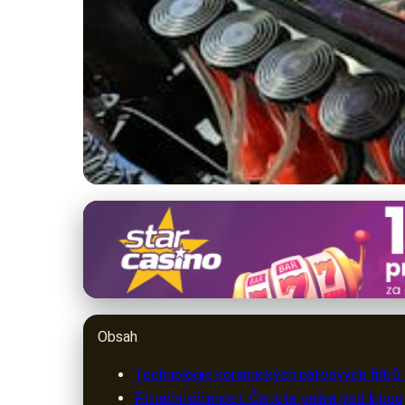
filtry-oleje.cz
Keramické palivové 
4. 3. 2026
· 9 min čtení · Autor: Radek Konečný
Obsah
Technologie keramických palivových filtrů: 
Filtrační účinnost: Čistota paliva pod lupou