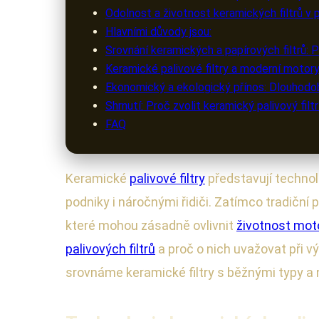
Odolnost a životnost keramických filtrů v p
Hlavními důvody jsou:
Srovnání keramických a papírových filtrů: 
Keramické palivové filtry a moderní motory:
Ekonomický a ekologický přínos: Dlouhodob
Shrnutí: Proč zvolit keramický palivový filt
FAQ
Keramické
palivové filtry
představují technolo
podniky i náročnými řidiči. Zatímco tradiční 
které mohou zásadně ovlivnit
životnost mot
palivových filtrů
a proč o nich uvažovat při v
srovnáme keramické filtry s běžnými typy a 