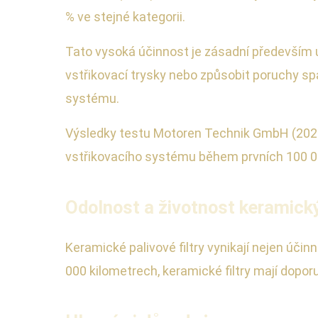
% ve stejné kategorii.
Tato vysoká účinnost je zásadní především 
vstřikovací trysky nebo způsobit poruchy spa
systému.
Výsledky testu Motoren Technik GmbH (2021)
vstřikovacího systému během prvních 100 00
Odolnost a životnost keramickýc
Keramické palivové filtry vynikají nejen účin
000 kilometrech, keramické filtry mají dopor