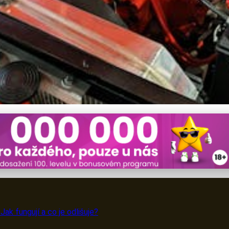
filtry: Revoluce v ochran
Jak fungují a co je odlišuje?