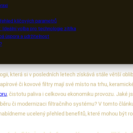
raxi
Přehled klíčových parametrů
 Ideální volba pro technologie zítřka
á úspora a udržitelnost
r?
gii, která si v posledních letech získává stále větší ob
papírové či kovové filtry mají své místo na trhu, keramick
oru
, čistotu paliva i celkovou ekonomiku provozu. Jaké 
ýběru či modernizaci filtračního systému? V tomto článk
nabídneme ucelený přehled benefitů, které mohou být roz