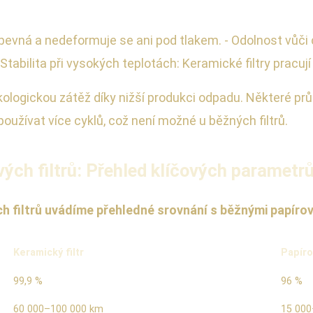
evná a nedeformuje se ani pod tlakem. - Odolnost vůči ch
Stabilita při vysokých teplotách: Keramické filtry pracují 
kologickou zátěž díky nižší produkci odpadu. Některé pr
používat více cyklů, což není možné u běžných filtrů.
ých filtrů: Přehled klíčových parametr
 filtrů uvádíme přehledné srovnání s běžnými papírový
Keramický filtr
Papírov
99,9 %
96 %
60 000–100 000 km
15 000