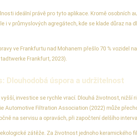
olnosti ideální právě pro tyto aplikace. Kromě osobních 
ale i v průmyslových agregátech, kde se klade důraz na 
ravy ve Frankfurtu nad Mohanem přešlo 70 % vozidel na k
Stadtwerke Frankfurt, 2023).
s: Dlouhodobá úspora a udržitelnost
 vyšší, investice se rychle vrací. Dlouhá životnost, nižš
ie Automotive Filtration Association (2022) může přecho
čně na servisu a opravách, při započtení delšího interv
 ekologické zátěže. Za životnost jednoho keramického filt