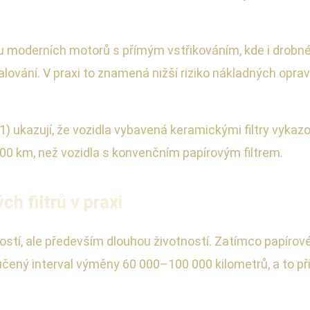
u moderních motorů s přímým vstřikováním, kde i drobn
lování. V praxi to znamená nižší riziko nákladných opra
 ukazují, že vozidla vybavená keramickými filtry vykaz
0 km, než vozidla s konvenčním papírovým filtrem.
h filtrů v praxi
ností, ale především dlouhou životností. Zatímco papírov
učený interval výměny 60 000–100 000 kilometrů, a to při 