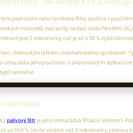
ých filtrů: Jak fungují a co je odlišuje
nými papírovými nebo textilními filtry spočívá v použitém
ických materiálů, nejčastěji na bázi oxidu hlinitého (Al
likostí pod 2 mikrometry, což je až o 50 % vyšší účinnos
otám, chemickým látkám i mechanickému opotřebení. Tyto
ti po celou dobu jeho používání. U průmyslových aplikací l
h typů nemožné.
iva pod lupou
cký
palivový filtr
, je jeho mimořádná filtrační účinnost. 
ytit až 99,9 % částic větších než 2 mikrometry, zatímco b