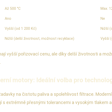
Až 500 °C
Max. 1
Ano
Ne
Vyšší (od 1 200 Kč)
Nižší 
Nižší (delší životnost, možnost recyklace)
Vyšší 
 mají vyšší pořizovací cenu, ale díky delší životnosti a 
.
erní motory: Ideální volba pro technolog
žadavky na čistotu paliva a spolehlivost filtrace. Moder
jí s extrémně přesnými tolerancemi a vysokým tlakem až