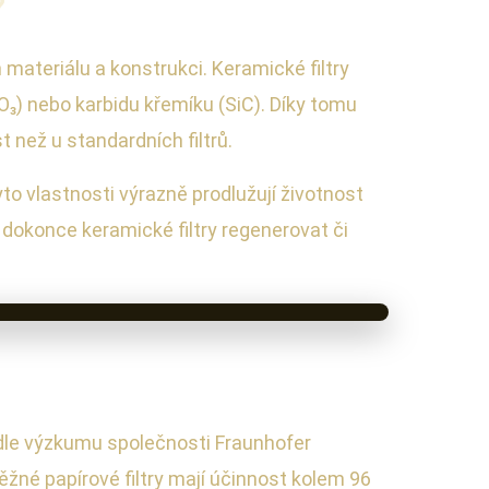
?
 materiálu a konstrukci. Keramické filtry
₂O₃) nebo karbidu křemíku (SiC). Díky tomu
t než u standardních filtrů.
 vlastnosti výrazně prodlužují životnost
ze dokonce keramické filtry regenerovat či
Podle výzkumu společnosti Fraunhofer
ěžné papírové filtry mají účinnost kolem 96