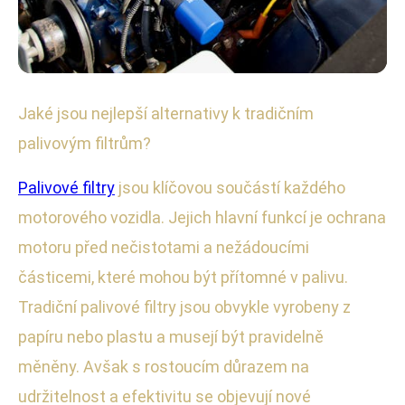
Historie a vývoj palivových filtrů
Jaké jsou nejlepší alternativy k tradičním
Prozkoumejte Nejnovější
palivovým filtrům?
Alternativy k Tradičním Palivovým
Palivové filtry
jsou klíčovou součástí každého
Filtrům
motorového vozidla. Jejich hlavní funkcí je ochrana
motoru před nečistotami a nežádoucími
21. 2. 2026
· 4 min čtení · Autor: David Kratochvíl
částicemi, které mohou být přítomné v palivu.
Tradiční palivové filtry jsou obvykle vyrobeny z
papíru nebo plastu a musejí být pravidelně
měněny. Avšak s rostoucím důrazem na
udržitelnost a efektivitu se objevují nové