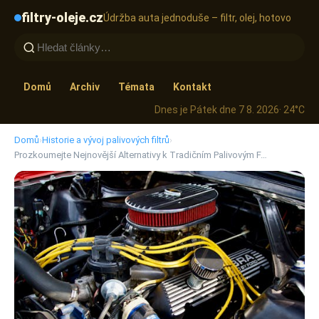
filtry-oleje.cz
Údržba auta jednoduše – filtr, olej, hotovo
Domů
Archiv
Témata
Kontakt
Dnes je Pátek dne 7 8. 2026
· 24°C
Domů
›
Historie a vývoj palivových filtrů
›
Prozkoumejte Nejnovější Alternativy k Tradičním Palivovým F…