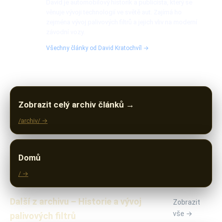
David je automobilový historik a publicista, který se
věnuje vývoji technologií ve světě aut. Zajímá ho
zejména vývoj palivových filtrů a jejich vliv na moderní
závodní vozy.
Všechny články od David Kratochvíl →
Zobrazit celý archiv článků →
/archiv/ →
Domů
/ →
Další z archivu – Historie a vývoj
Zobrazit
vše →
palivových filtrů