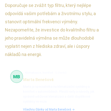
Doporučuje se zvážit typ filtru, který nejlépe
odpovídá vašim potřebám a životnímu stylu, a
stanovit optimální frekvenci výměny.
Nezapomeňte, že investice do kvalitního filtru a
jeho pravidelná výměna se může dlouhodobě
vyplatit nejen z hlediska zdraví, ale i úspory
nákladů na energii.
Klimatizace, komfort
5 článků
MB
Marta Benešová
Marta je specialistka na klimatizační systémy a
komfort v automobilech. Přináší rady a návody, jak
správně udržovat klimatizaci a další doplňkové
systémy ve voze.
Všechny články od Marta Benešová →