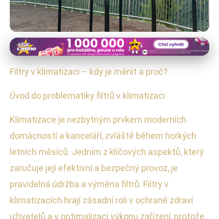
Klimatizační systémy
Kdy a Proč Měnit Filtry v
Filtry v klimatizaci – kdy je měnit a proč?
Klimatizaci: Zdraví a Úspory
Úvod do problematiky filtrů v klimatizaci
5. 6. 2025
· 3 min čtení · Autor: Marta Benešová
Klimatizace je nezbytným prvkem moderních
domácností a kanceláří, zvláště během horkých
letních měsíců. Jedním z klíčových aspektů, který
zaručuje její efektivní a bezpečný provoz, je
pravidelná údržba a výměna filtrů. Filtry v
klimatizacích hrají zásadní roli v ochraně zdraví
uživatelů a v optimalizaci výkonu zařízení, protože