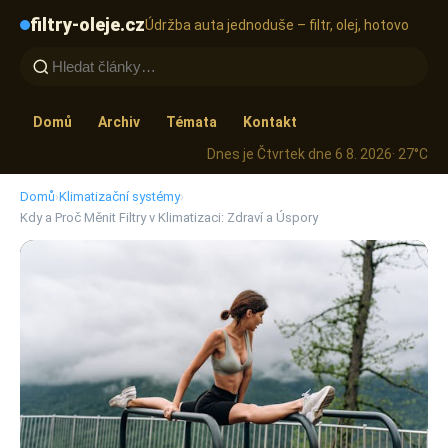
filtry-oleje.cz
Údržba auta jednoduše – filtr, olej, hotovo
Domů
Archiv
Témata
Kontakt
Dnes je Čtvrtek dne 6 8. 2026
· 27°C
Domů
›
Klimatizační systémy
›
Kdy a Proč Měnit Filtry v Klimatizaci: Zdraví a Úspory