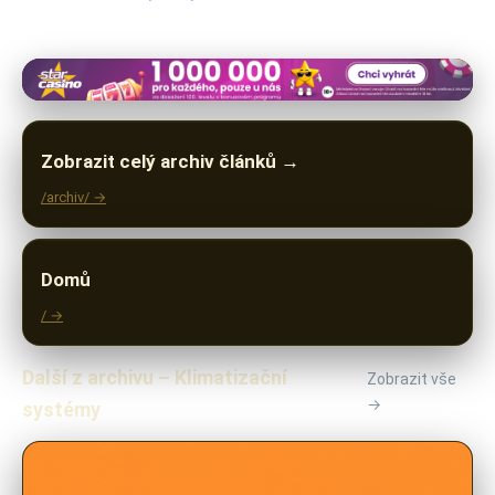
Zobrazit celý archiv článků →
/archiv/ →
Domů
/ →
Další z archivu – Klimatizační
Zobrazit vše
→
systémy