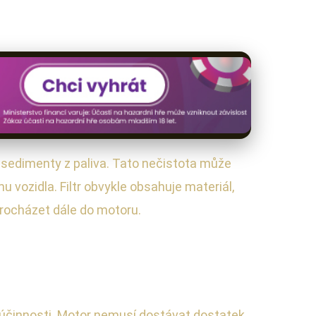
 a sedimenty z paliva. Tato nečistota může
 vozidla. Filtr obvykle obsahuje materiál,
 procházet dále do motoru.
 a účinnosti. Motor nemusí dostávat dostatek