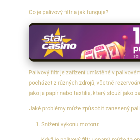
Co je palivový filtr a jak funguje?
Palivový filtr je zařízení umístěné v palivo
pocházet z různých zdrojů, včetně rezervoárů
jako je papír nebo textilie, který slouží jako
Jaké problémy může způsobit zanesený paliv
Snížení výkonu motoru:
Když je palivový filtr ucpaný, může to 