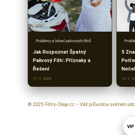
Problémy a řešení palivových filtrů
Problé
Jak Rozpoznat Špatný
5 Zna
Palivový Filtr: Příznaky a
Potře
Řešení
Neček
17. 2. 2026
14. 2. 2
© 2025 Filtry-Oleje.cz – Váš průvodce světem údr
VIP 