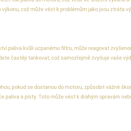
o výkonu, což může vést k problémům jako jsou ztráta 
ví paliva kvůli ucpanému filtru, může reagovat zvýšeno
ete častěji tankovat, což samozřejmě zvyšuje vaše výda
 mohou, pokud se dostanou do motoru, způsobit vážné ško
če paliva a písty. Toto může vést k drahým opravám ne