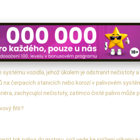
vém systému vozidla, jehož úkolem je odstranit nečistoty
 na čerpacích stanicích nebo korozí v palivovém systému
 bariéra, zachycující nečistoty, zatímco čisté palivo může
ový filtr?
omezit tok paliva do motoru, což vede ke snížení výkonu