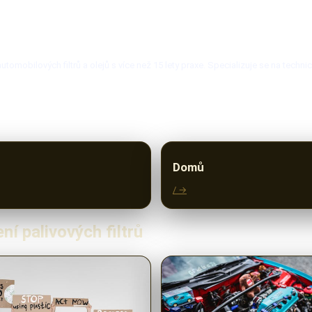
mobilových filtrů a olejů s více než 15 lety praxe. Specializuje se na techni
Domů
/ →
ní palivových filtrů