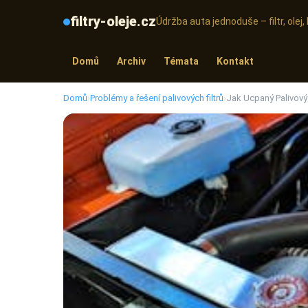
filtry-oleje.cz
Údržba auta jednoduše – filtr, olej
Domů
Archiv
Témata
Kontakt
Domů
›
Problémy a řešení palivových filtrů
›
Jak Ucpaný Palivový 