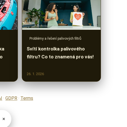
Problémy a řešení palivových filtrů
ika
Svítí kontrolka palivového
ho
filtru? Co to znamená pro vás!
26. 1. 2026
AI
·
GDPR
·
Terms
×