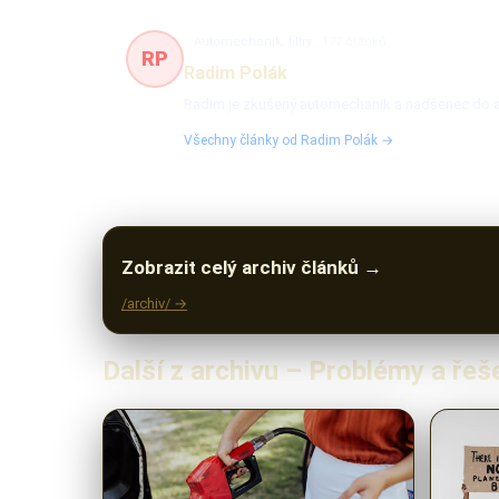
Automechanik, filtry
177 článků
RP
Radim Polák
Radim je zkušený automechanik a nadšenec do auto
Všechny články od Radim Polák →
Zobrazit celý archiv článků →
/archiv/ →
Další z archivu – Problémy a řeše