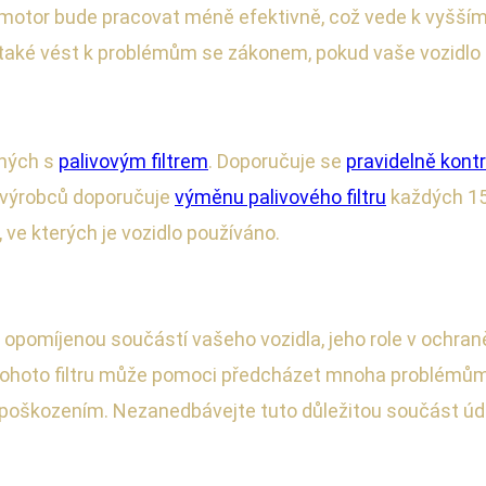
e motor bude pracovat méně efektivně, což vede k vyšším
 také vést k problémům se zákonem, pokud vaše vozidlo 
ených s
palivovým filtrem
. Doporučuje se
pravidelně kont
 výrobců doporučuje
výměnu palivového filtru
každých 15 
 ve kterých je vozidlo používáno.
o opomíjenou součástí vašeho vozidla, jeho role v ochra
a tohoto filtru může pomoci předcházet mnoha problém
oškozením. Nezanedbávejte tuto důležitou součást údržby