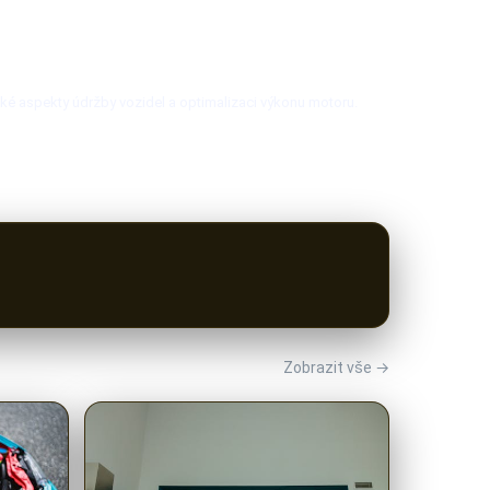
cké aspekty údržby vozidel a optimalizaci výkonu motoru.
Zobrazit vše →