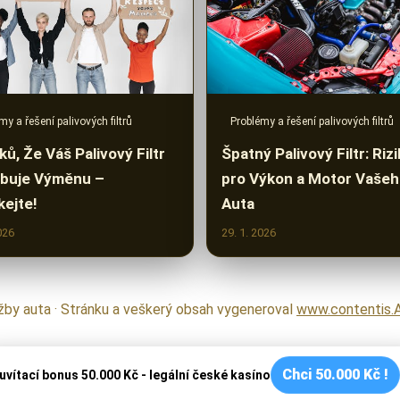
Problémy a řešení palivových filtrů
my a řešení palivových filtrů
Špatný Palivový Filtr: Riz
ků, Že Váš Palivový Filtr
pro Výkon a Motor Vaše
buje Výměnu –
Auta
ejte!
026
29. 1. 2026
žby auta · Stránku a veškerý obsah vygeneroval
www.contentis.
Chci 50.000 Kč !
uvítací bonus 50.000 Kč - legální české kasíno