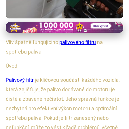
Vliv palivových filtrů na výkon a spotřebu
Jak Špatný Palivový Filtr Zvyšuje
Vliv špatně fungujícího
palivového filtru
na
Spotřebu Paliva Vašeho Auta
spotřebu paliva
7. 8. 2025
· 3 min čtení · Autor: Radim Polák
Úvod
Palivový filtr
je klíčovou součástí každého vozidla,
která zajišťuje, že palivo dodávané do motoru je
čisté a zbavené nečistot. Jeho správná funkce je
nezbytná pro efektivní výkon motoru a optimální
spotřebu paliva. Pokud je filtr zanesený nebo
nefunkční, může to vést k řadě problémů, včetně