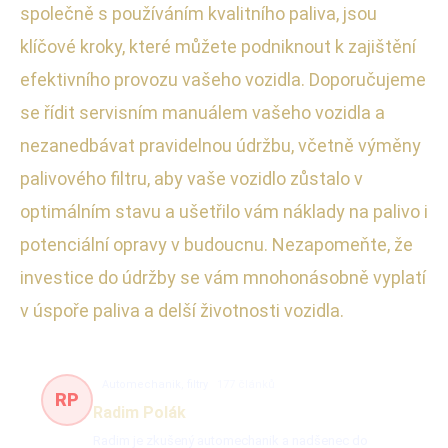
společně s používáním kvalitního paliva, jsou
klíčové kroky, které můžete podniknout k zajištění
efektivního provozu vašeho vozidla. Doporučujeme
se řídit servisním manuálem vašeho vozidla a
nezanedbávat pravidelnou údržbu, včetně výměny
palivového filtru, aby vaše vozidlo zůstalo v
optimálním stavu a ušetřilo vám náklady na palivo i
potenciální opravy v budoucnu. Nezapomeňte, že
investice do údržby se vám mnohonásobně vyplatí
v úspoře paliva a delší životnosti vozidla.
Automechanik, filtry
177 článků
RP
Radim Polák
Radim je zkušený automechanik a nadšenec do