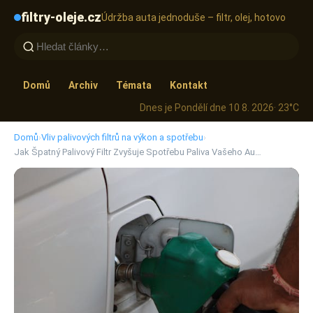
filtry-oleje.cz
Údržba auta jednoduše – filtr, olej, hotovo
Domů
Archiv
Témata
Kontakt
Dnes je Pondělí dne 10 8. 2026
· 23°C
Domů
›
Vliv palivových filtrů na výkon a spotřebu
›
Jak Špatný Palivový Filtr Zvyšuje Spotřebu Paliva Vašeho Au…