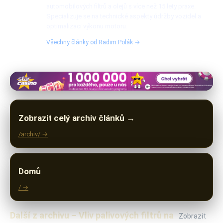
automobilových filtrů a olejů s více než 15 lety praxe.
Specializuje se na technické aspekty údržby vozidel a
optimalizaci výkonu motoru.
Všechny články od Radim Polák →
Zobrazit celý archiv článků →
/archiv/ →
Domů
/ →
Další z archivu – Vliv palivových filtrů na
Zobrazit