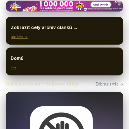
Zobrazit celý archiv článků →
/archiv/ →
Domů
/ →
Další z archivu – Palivové filtry
Zobrazit vše →