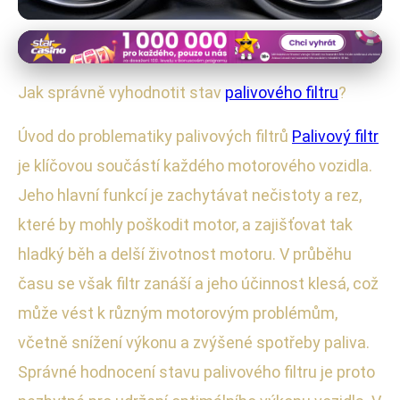
Palivové filtry
Jak poznat, že je čas vyměnit
Jak správně vyhodnotit stav
palivového filtru
?
palivový filtr vašeho auta?
Úvod do problematiky palivových filtrů
Palivový filtr
24. 10. 2025
· 4 min čtení · Autor: Radim Polák
je klíčovou součástí každého motorového vozidla.
Jeho hlavní funkcí je zachytávat nečistoty a rez,
které by mohly poškodit motor, a zajišťovat tak
hladký běh a delší životnost motoru. V průběhu
času se však filtr zanáší a jeho účinnost klesá, což
může vést k různým motorovým problémům,
včetně snížení výkonu a zvýšené spotřeby paliva.
Správné hodnocení stavu palivového filtru je proto