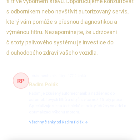
filtr ve výborném stavu. Doporučujeme konzultovat
s odborníkem nebo navštívit autorizovaný servis,
který vám pomůže s přesnou diagnostikou a
výměnou filtru. Nezapomínejte, že udržování
čistoty palivového systému je investice do
dlouhodobého zdraví vašeho vozidla.
Automechanik, filtry
177 článků
RP
Radim Polák
Radim je zkušený automechanik a nadšenec do
automobilových filtrů a olejů s více než 15 lety praxe.
Specializuje se na technické aspekty údržby vozidel a
optimalizaci výkonu motoru.
Všechny články od Radim Polák →