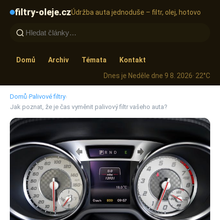
filtry-oleje.cz
Údržba auta jednoduše – filtr, olej, hotovo
Domů
Archiv
Témata
Kontakt
Dnes je Neděle dne 9 8. 2026
· 22°C
Domů
›
Palivové filtry
›
Jak poznat, že je čas vyměnit palivový filtr vašeho auta?