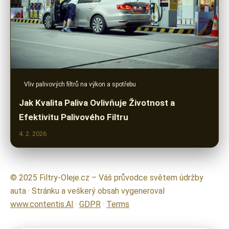
Vliv palivových filtrů na výkon a spotřebu
Jak Kvalita Paliva Ovlivňuje Životnost a
Efektivitu Palivového Filtru
4. 2. 2026
© 2025 Filtry-Oleje.cz – Váš průvodce světem údržby
auta · Stránku a veškerý obsah vygeneroval
www.contentis.AI
·
GDPR
·
Terms