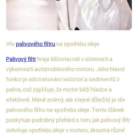
Vliv palivových filtrů na výkon a spotřebu
Vliv
palivového filtru
na spotřebu oleje
Jak Palivový Filtr Ovlivňuje
Palivový filtr
hraje klíčovou roli v účinnosti a
Spotřebu Oleje a Účinnost Motoru
výkonnosti automobilového motoru. Jeho hlavní
funkcí je odstraňování nečistot a sedimentů z
25. 10. 2025
· 4 min čtení · Autor: Radim Polák
paliva, což zajišťuje, že motor běží hladce a
efektivně. Méně známý, ale stejně důležitý je vliv
palivového filtru na spotřebu oleje. Tento článek
poskytuje podrobný přehled o tom, jak palivový filtr
ovlivňuje spotřebu oleje v motoru, zkoumá různé