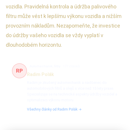
vozidla. Pravidelná kontrola a údržba palivového
filtru může vést k lepšímu výkonu vozidla a nižším
provozním nákladům. Nezapomeňte, že investice
do údržby vašeho vozidla se vždy vyplatí v
dlouhodobém horizontu.
Automechanik, filtry
177 článků
RP
Radim Polák
Radim je zkušený automechanik a nadšenec do
automobilových filtrů a olejů s více než 15 lety praxe.
Specializuje se na technické aspekty údržby vozidel a
optimalizaci výkonu motoru.
Všechny články od Radim Polák →