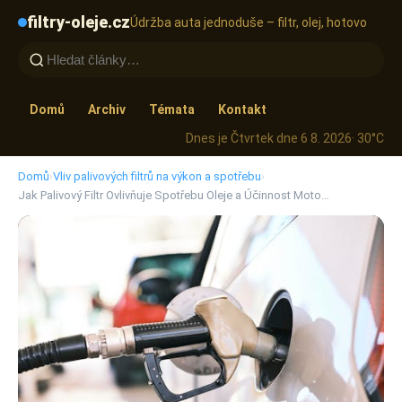
filtry-oleje.cz
Údržba auta jednoduše – filtr, olej, hotovo
Domů
Archiv
Témata
Kontakt
Dnes je Čtvrtek dne 6 8. 2026
· 30°C
Domů
›
Vliv palivových filtrů na výkon a spotřebu
›
Jak Palivový Filtr Ovlivňuje Spotřebu Oleje a Účinnost Moto…