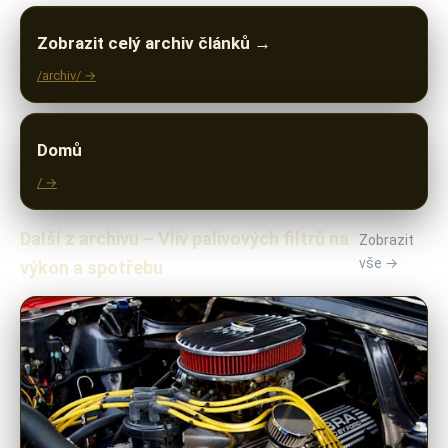
Zobrazit celý archiv článků →
/archiv/ →
Domů
/ →
Další z archivu – Vliv palivových filtrů na
Zobrazit
vše →
výkon a spotřebu