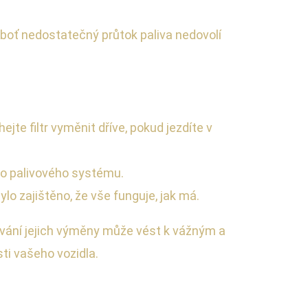
boť nedostatečný průtok paliva nedovolí
te filtr vyměnit dříve, pokud jezdíte v
lého palivového systému.
ylo zajištěno, že vše funguje, jak má.
norování jejich výměny může vést k vážným a
ti vašeho vozidla.