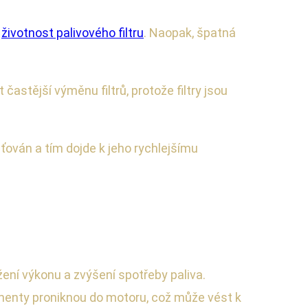
t
životnost palivového filtru
. Naopak, špatná
stější výměnu filtrů, protože filtry jsou
šťován a tím dojde k jeho rychlejšímu
ení výkonu a zvýšení spotřeby paliva.
menty proniknou do motoru, což může vést k