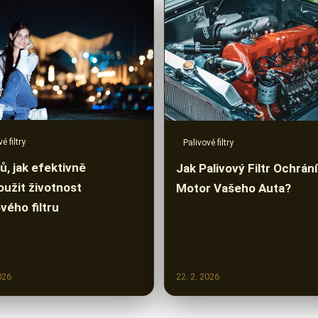
é filtry
Palivové filtry
ů, jak efektivně
Jak Palivový Filtr Ochrání
oužit životnost
Motor Vašeho Auta?
vého filtru
026
22. 2. 2026