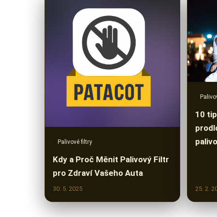
Palivov
10 tip
prodl
palivo
Palivové filtry
Kdy a Proč Měnit Palivový Filtr
pro Zdraví Vašeho Auta
30. 5. 2025
25. 2. 2