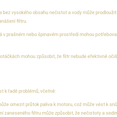
liva bez vysokého obsahu nečistot a vody může prodlouži
nášení filtru.
 v prašném nebo špinavém prostředí mohou potřebovat ča
ch otáčkách mohou způsobit, že filtr nebude efektivně oči
t k řadě problémů, včetně:
může omezit průtok paliva k motoru, což může vést k sníž
í zaneseného filtru může způsobit, že nečistoty a sedi