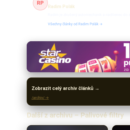
RP
Radim Polák
Radim je zkušený automechanik a nadšenec do auto
Všechny články od Radim Polák →
Zobrazit celý archiv článků →
/archiv/ →
Další z archivu – Palivové filtry