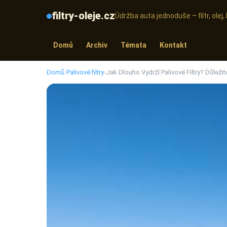
filtry-oleje.cz
Údržba auta jednoduše – filtr, olej
Domů
Archiv
Témata
Kontakt
Domů
›
Palivové filtry
›
Jak Dlouho Vydrží Palivové Filtry? Důleži