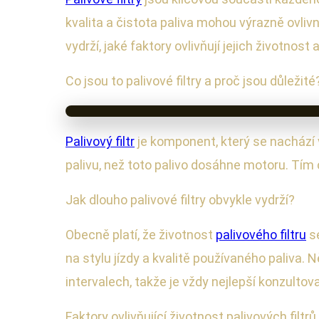
kvalita a čistota paliva mohou výrazně ovlivn
vydrží, jaké faktory ovlivňují jejich životnost 
Co jsou to palivové filtry a proč jsou důležité
Palivový filtr
je komponent, který se nachází
palivu, než toto palivo dosáhne motoru. Tím 
Jak dlouho palivové filtry obvykle vydrží?
Obecně platí, že životnost
palivového filtru
se
na stylu jízdy a kvalitě používaného paliva
intervalech, takže je vždy nejlepší konzultov
Faktory ovlivňující životnost palivových filtrů