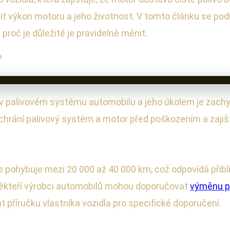
it výkon motoru a jeho životnost. V tomto článku se podí
a proč je důležité je pravidelně měnit.
?
 v palivovém systému automobilu a jeho úkolem je zach
chrání palivový systém a motor před poškozením a zajišť
 pohybuje mezi 20 000 až 40 000 km, což odpovídá přibl
. Někteří výrobci automobilů mohou doporučovat
výměnu pa
at příručku vlastníka vozidla pro specifické doporučení.