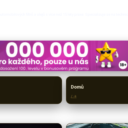
mobilových filtrů a olejů s více než 15 lety praxe. Specializuje se na techni
Domů
/ →