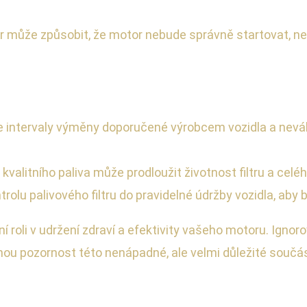
r může způsobit, že motor nebude správně startovat, ne
 intervaly výměny doporučené výrobcem vozidla a neváhej
o kvalitního paliva může prodloužit životnost filtru a ce
rolu palivového filtru do pravidelné údržby vozidla, aby b
sadní roli v udržení zdraví a efektivity vašeho motoru. Ig
u pozornost této nenápadné, ale velmi důležité součás