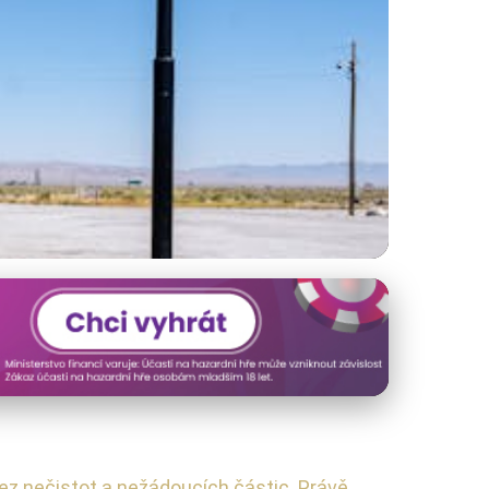
 Pravidelné Výměny
bez nečistot a nežádoucích částic. Právě