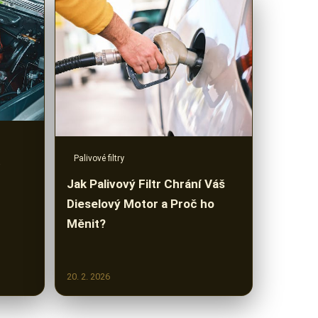
Palivové filtry
Jak Palivový Filtr Chrání Váš
Dieselový Motor a Proč ho
Měnit?
20. 2. 2026