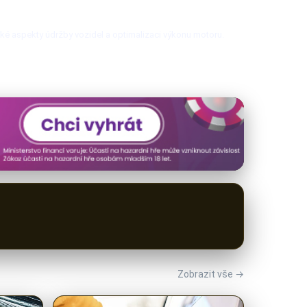
cké aspekty údržby vozidel a optimalizaci výkonu motoru.
Zobrazit vše →