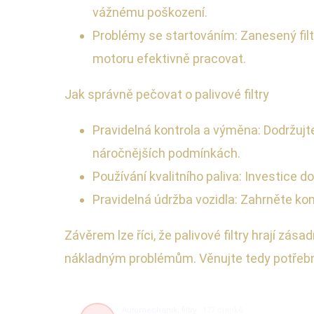
vážnému poškození.
Problémy se startováním: Zanesený filt
motoru efektivně pracovat.
Jak správně pečovat o palivové filtry
Pravidelná kontrola a výměna: Dodržujte
náročnějších podmínkách.
Používání kvalitního paliva: Investice d
Pravidelná údržba vozidla: Zahrněte kont
Závěrem lze říci, že palivové filtry hrají zá
nákladným problémům. Věnujte tedy potřebno
Automechanik, filtry
177 článků