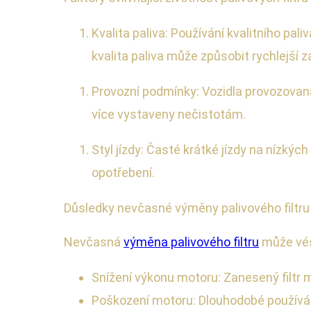
Kvalita paliva: Používání kvalitního pa
kvalita paliva může způsobit rychlejší za
Provozní podmínky: Vozidla provozovaná
více vystaveny nečistotám.
Styl jízdy: Časté krátké jízdy na nízký
opotřebení.
Důsledky nevčasné výměny palivového filtru
Nevčasná
výměna palivového filtru
může vés
Snížení výkonu motoru: Zanesený filtr 
Poškození motoru: Dlouhodobé používán