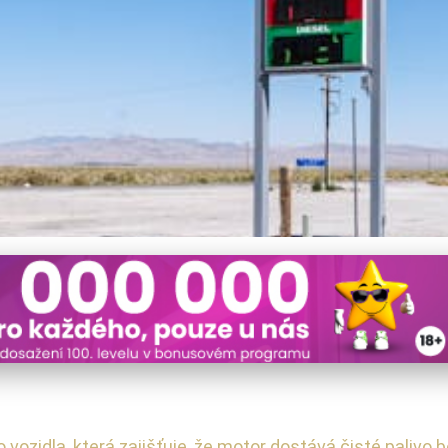
alivové Filtry? Důležitost
vozidla, která zajišťuje, že motor dostává čisté palivo 