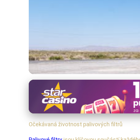
Palivové filtry
Jak Dlouho Vydrží P
17. 1. 2026
· 4 min čtení · Autor: Radim Polák
Očekávaná životnost palivových filtrů
Palivové filtry
jsou klíčovou součástí každého 