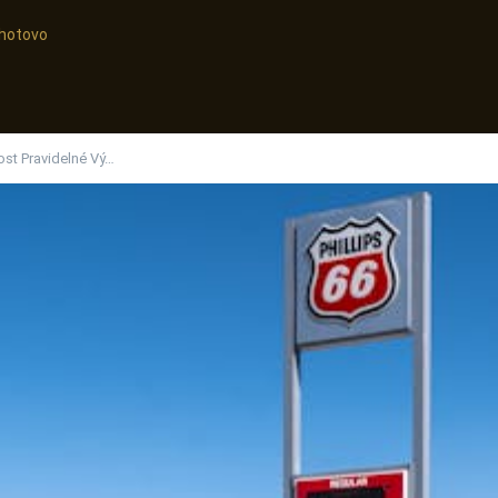
, hotovo
tost Pravidelné Vý…